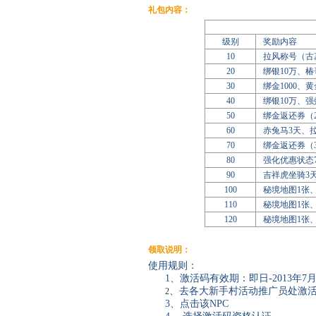
礼包内容：
级别
奖励内容
10
拉风称号（古
20
绑银10万、椿
30
绑金1000、
40
绑银10万、
50
绑金返还券（2
60
赤兔马3天、
70
绑金返还券（3
80
强化优惠状态7
90
吉祥虎坐骑3
100
秘境地图1张
110
秘境地图1张、
120
秘境地图1张、
领取说明：
使用规则：
1、
激活码有效期：即日
-2013
年7
、
去各大新手村活动推广员处激
2
3、
点击该
NPC