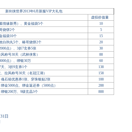
新剑侠世界2013年6月新服VIP大礼包
虚拟价值量
墓情缘新秀）、黄金福袋5个
10
哥烧饼2个
5
黄金福袋10个
15
强效白驹丸5个、椿哥烧饼2个
20
000点）、3折7玄券5张
30
拉风称号30天（武林侠客）
88
000点）、绑银30万
60
天、3折9玄券1个
138
天、拉风称号30天（名冠江湖）
158
、魂石箱优惠券1张、穿珠银贴2张
188
绑金5000点、绑金返还券（5000点）
288
绑银200万、9级玄晶3个
888
月
31
日
活